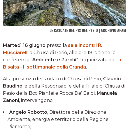
LE CASCATE DEL PIS DEL PESIO | ARCHIVIO APAM
Martedì 16 giugno
presso la
sala incontri R.
Mucciarelli
a Chiusa di Pesio, alle ore 18, si tiene la
conferenza
"Ambiente e Parchi"
, organizzata da
La
Bisalta - Il settimanale della Granda
.
Alla presenza del sindaco di Chiusa di Pesio,
Claudio
Baudino
, e della Responsabile della Filiale di Chiusa di
Pesio della Bcc Pianfei e Rocca De' Baldi,
Manuela
Zanoni
, intervengono:
Angelo Robotto
, Direttore della Direzione
Ambiente, energia e territorio della Regione
Piemonte;